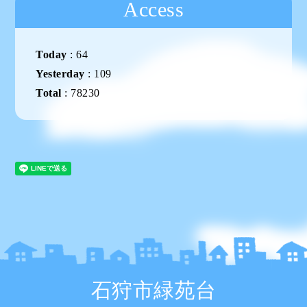
Access
Today
:
64
Yesterday
:
109
Total
:
78230
石狩市緑苑台