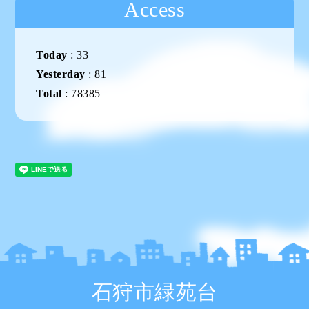
Access
Today
:
33
Yesterday
:
81
Total
:
78385
石狩市緑苑台