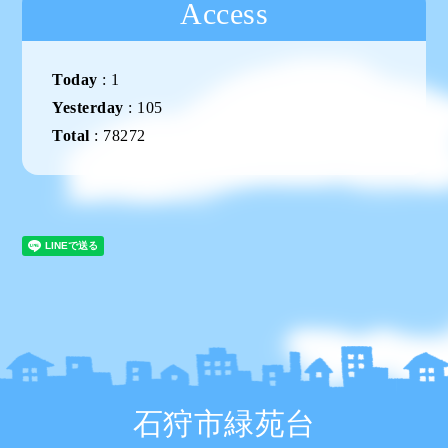
Access
Today
:
1
Yesterday
:
105
Total
:
78272
石狩市緑苑台