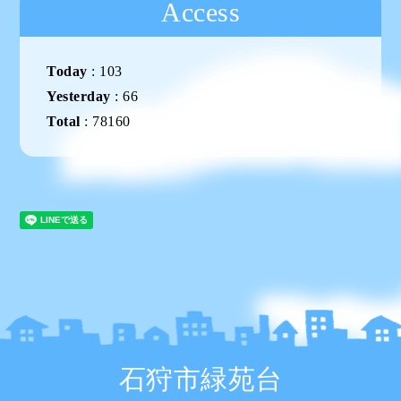
Access
Today
:
103
Yesterday
:
66
Total
:
78160
石狩市緑苑台