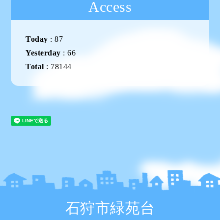
Access
Today
:
87
Yesterday
:
66
Total
:
78144
石狩市緑苑台