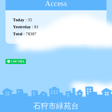
Access
Today
:
35
Yesterday
:
81
Total
:
78387
石狩市緑苑台