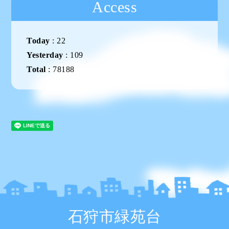
Access
Today
:
22
Yesterday
:
109
Total
:
78188
石狩市緑苑台