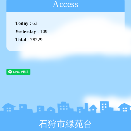
Access
Today
:
63
Yesterday
:
109
Total
:
78229
石狩市緑苑台