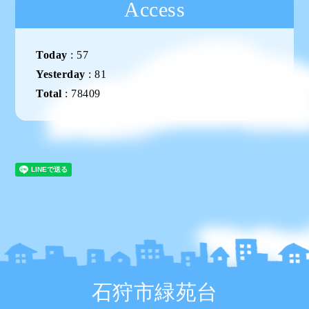
Access
Today
:
57
Yesterday
:
81
Total
:
78409
石狩市緑苑台