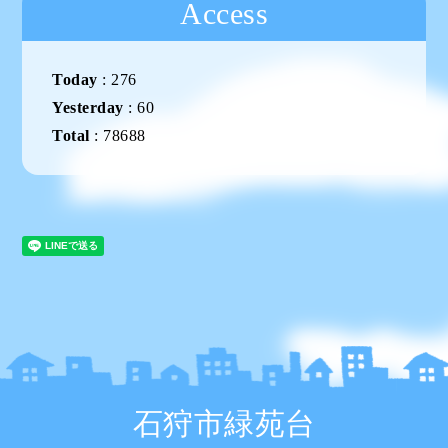
Access
Today
:
276
Yesterday
:
60
Total
:
78688
石狩市緑苑台