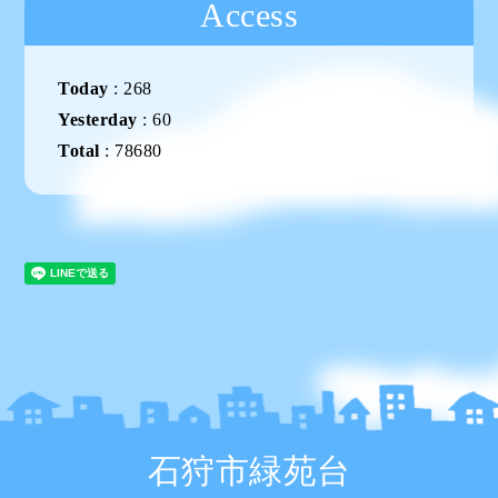
Access
Today
:
268
Yesterday
:
60
Total
:
78680
石狩市緑苑台