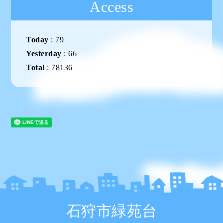
Access
Today
:
79
Yesterday
:
66
Total
:
78136
石狩市緑苑台