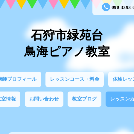
090-3393-
石狩市緑苑台
鳥海ピアノ教室
講師プロフィール
レッスンコース・料金
体験レッ
教室情報
お問い合わせ
教室ブログ
レッスン