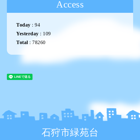
Access
Today
:
94
Yesterday
:
109
Total
:
78260
石狩市緑苑台