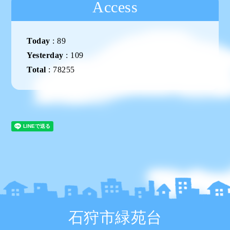
Access
Today
:
89
Yesterday
:
109
Total
:
78255
石狩市緑苑台