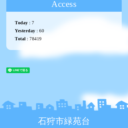
Access
Today
:
7
Yesterday
:
60
Total
:
78419
石狩市緑苑台