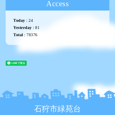
Access
Today
:
24
Yesterday
:
81
Total
:
78376
石狩市緑苑台