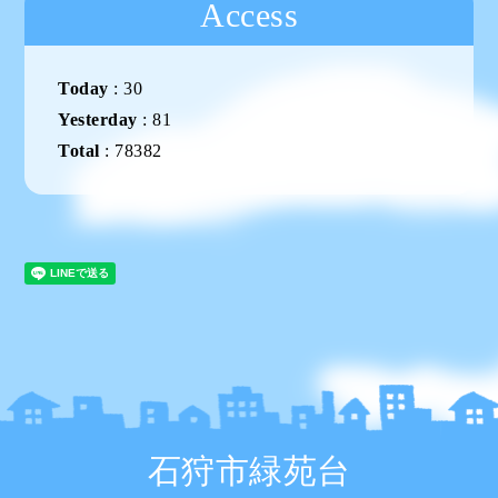
Access
Today
:
30
Yesterday
:
81
Total
:
78382
石狩市緑苑台