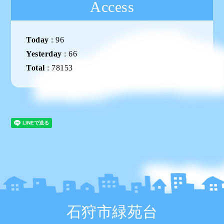
Access
Today
:
96
Yesterday
:
66
Total
:
78153
石狩市緑苑台